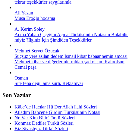
tekrar teşekkürler saygılarımla
Ali Yazan
Musa Eroğlu hocama
A. Kerim Soley
Açma Yaban Çiçeğim Açma Türküsünün Notasını Bulabilir
miyiz ?İlginiz İçin Şimdiden Teşekkürler.
Mehmet Servet Özuçak
Suçsuz yere asılan dedem İsmail kibar babaannemin amcası
Mehmet kibar ve diğerlerinin ruhları şad olsun. Kahrolsun
Cemal paşa
Osman
Site fena degil ama surli. Reklamvar
Son Yazılar
Kâbe’de Hacılar Hû Der Allah ilahi Sözleri
Atladım Bahçene Girdim Türküsünün Notası
Ne Var Kim Bilir Türkü Sözleri
Konmaz Dediler Türkü Sözleri
Biz Sivaslıyız Türkü Sözleri