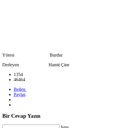
Yöresi Burdur
Derleyen Hamit Çine
1354
46464
Beğen
Paylaş
Bir Cevap Yazın
İsim