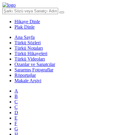
Hikaye Dinle
Plak Dinle
Ana Sayfa
Türkü Sözleri
Türkü Notaları
Türkü Hikayeleri
Türkü Videoları
Ozanlar ve Sanatcılar
Sararmış Fotograflar
Röportajlar
Makale Arşivi
A
B
C
Ç
D
E
F
G
H