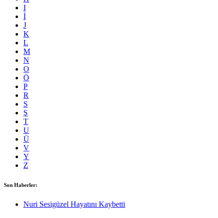
I
İ
J
K
L
M
N
O
Ö
P
R
S
Ş
T
U
Ü
V
Y
Z
Son Haberler:
Nuri Sesigüzel Hayatını Kaybetti