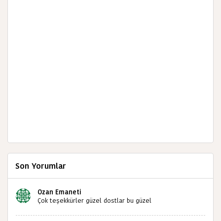
Son Yorumlar
Ozan Emaneti
Çok teşekkürler güzel dostlar bu güzel
paylaşımınızdan dolayı sizleri tebrik ediyorum halk
kültürümüze emeğimiz geçti ise ne mutlu bizlere