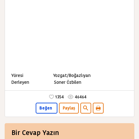
Yöresi Yozgat/Boğazlıyan
Derleyen Soner Özbilen
1354
46464
Beğen
Paylaş
Bir Cevap Yazın