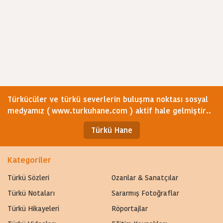
Türkücüler ve türkü severlerin buluşma noktası sosyal
medyamız ( www.turkuhane.com ) aktif hale gelmiştir..
Türkü Hane
Kategoriler
Türkü Sözleri
Ozanlar & Sanatçılar
Türkü Notaları
Sararmış Fotoğraflar
Türkü Hikayeleri
Röportajlar