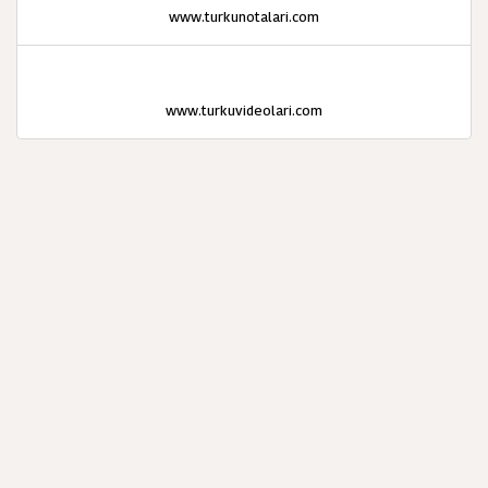
www.turkunotalari.com
www.turkuvideolari.com