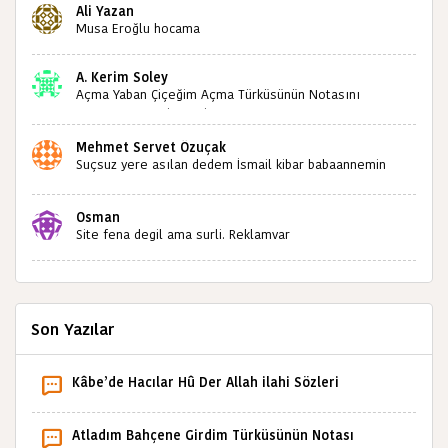
Ali Yazan
sizlerin sayesinde türkülerimiz ölmeyecektir tekrar
Musa Eroğlu hocama
teşekkürler saygılarımla
A. Kerim Soley
Açma Yaban Çiçeğim Açma Türküsünün Notasını
Bulabilir miyiz ?İlginiz İçin Şimdiden Teşekkürler.
Mehmet Servet Özuçak
Suçsuz yere asılan dedem İsmail kibar babaannemin
amcası Mehmet kibar ve diğerlerinin ruhları şad olsun.
Kahrolsun Cemal paşa
Osman
Site fena degil ama surli. Reklamvar
Son Yazılar
Kâbe’de Hacılar Hû Der Allah ilahi Sözleri
Atladım Bahçene Girdim Türküsünün Notası