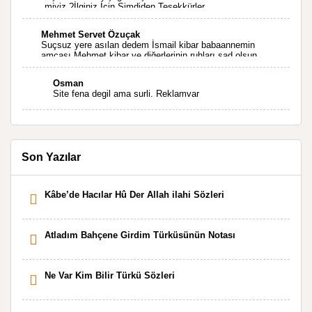
miyiz ?İlginiz İçin Şimdiden Teşekkürler.
Mehmet Servet Özuçak
Suçsuz yere asılan dedem İsmail kibar babaannemin
amcası Mehmet kibar ve diğerlerinin ruhları şad olsun.
Kahrolsun Cemal paşa
Osman
Site fena degil ama surli. Reklamvar
Son Yazılar
Kâbe’de Hacılar Hû Der Allah ilahi Sözleri
Atladım Bahçene Girdim Türküsünün Notası
Ne Var Kim Bilir Türkü Sözleri