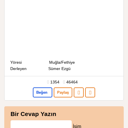
Yöresi Muğla/Fethiye
Derleyen Sümer Ezgü
1354
46464
Beğen
Paylaş
Bir Cevap Yazın
İsim