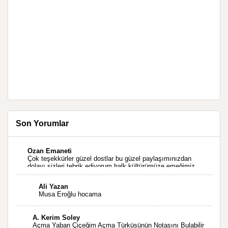
Son Yorumlar
Ozan Emaneti
Çok teşekkürler güzel dostlar bu güzel paylaşımınızdan
dolayı sizleri tebrik ediyorum halk kültürümüze emeğimiz
geçti ise ne mutlu bizlere sizlerin sayesinde türkülerimiz
ölmeyecektir tekrar teşekkürler saygılarımla
Ali Yazan
Musa Eroğlu hocama
A. Kerim Soley
Açma Yaban Çiçeğim Açma Türküsünün Notasını Bulabilir