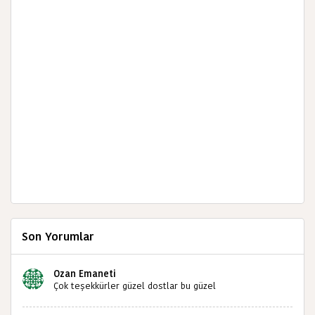
Son Yorumlar
Ozan Emaneti
Çok teşekkürler güzel dostlar bu güzel
paylaşımınızdan dolayı sizleri tebrik ediyorum halk
kültürümüze emeğimiz geçti ise ne mutlu bizlere