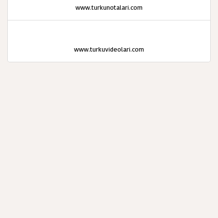
www.turkunotalari.com
www.turkuvideolari.com