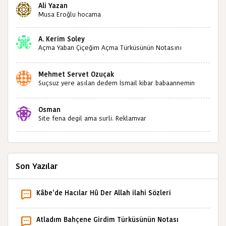
Ali Yazan
sizlerin sayesinde türkülerimiz ölmeyecektir tekrar
Musa Eroğlu hocama
teşekkürler saygılarımla
A. Kerim Soley
Açma Yaban Çiçeğim Açma Türküsünün Notasını
Bulabilir miyiz ?İlginiz İçin Şimdiden Teşekkürler.
Mehmet Servet Özuçak
Suçsuz yere asılan dedem İsmail kibar babaannemin
amcası Mehmet kibar ve diğerlerinin ruhları şad olsun.
Kahrolsun Cemal paşa
Osman
Site fena degil ama surli. Reklamvar
Son Yazılar
Kâbe’de Hacılar Hû Der Allah ilahi Sözleri
Atladım Bahçene Girdim Türküsünün Notası