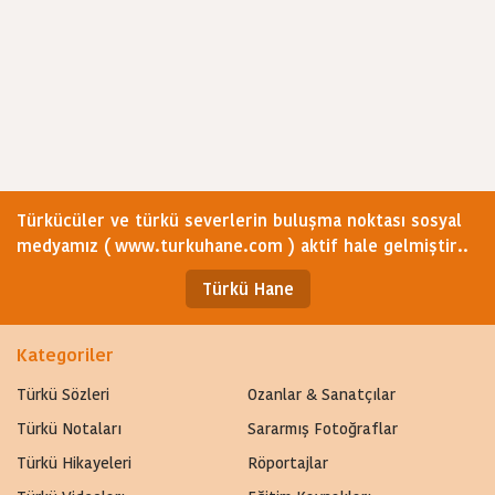
Türkücüler ve türkü severlerin buluşma noktası sosyal
medyamız ( www.turkuhane.com ) aktif hale gelmiştir..
Türkü Hane
Kategoriler
Türkü Sözleri
Ozanlar & Sanatçılar
Türkü Notaları
Sararmış Fotoğraflar
Türkü Hikayeleri
Röportajlar