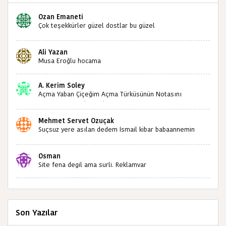
Ozan Emaneti
Çok teşekkürler güzel dostlar bu güzel
paylaşımınızdan dolayı sizleri tebrik ediyorum halk
kültürümüze emeğimiz geçti ise ne mutlu bizlere
Ali Yazan
sizlerin sayesinde türkülerimiz ölmeyecektir tekrar
Musa Eroğlu hocama
teşekkürler saygılarımla
A. Kerim Soley
Açma Yaban Çiçeğim Açma Türküsünün Notasını
Bulabilir miyiz ?İlginiz İçin Şimdiden Teşekkürler.
Mehmet Servet Özuçak
Suçsuz yere asılan dedem İsmail kibar babaannemin
amcası Mehmet kibar ve diğerlerinin ruhları şad olsun.
Kahrolsun Cemal paşa
Osman
Site fena degil ama surli. Reklamvar
Son Yazılar