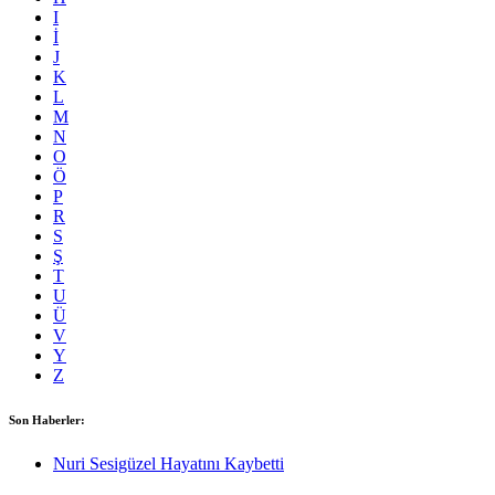
I
İ
J
K
L
M
N
O
Ö
P
R
S
Ş
T
U
Ü
V
Y
Z
Son Haberler:
Nuri Sesigüzel Hayatını Kaybetti