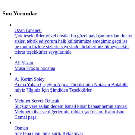
Son Yorumlar
Ozan Emaneti
Çok teşekkürler güzel dostlar bu güzel paylaşımınızdan dolayı
sizleri tebrik ediyorum halk kültürümüze emeğimiz geçti ise
ne mutlu bizlere sizlerin sayesinde türkülerimiz ölmeyecektir
tekrar teşekkürler saygılarımla
Ali Yazan
Musa Eroğlu hocama
A. Kerim Soley
Açma Yaban Çiçeğim Açma Türküsünün Notasını Bulabilir
miyiz ?İlginiz İçin Şimdiden Teşekkürler.
Mehmet Servet Özuçak
Suçsuz yere asılan dedem İsmail kibar babaannemin amcası
Mehmet kibar ve diğerlerinin ruhları şad olsun. Kahrolsun
Cemal paşa
Osman
Site fena degil ama surli. Reklamvar