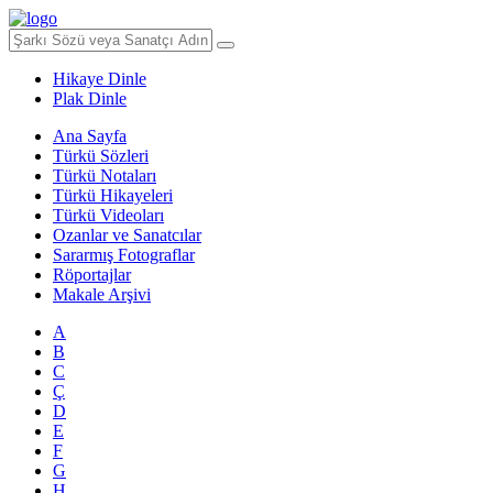
Hikaye Dinle
Plak Dinle
Ana Sayfa
Türkü Sözleri
Türkü Notaları
Türkü Hikayeleri
Türkü Videoları
Ozanlar ve Sanatcılar
Sararmış Fotograflar
Röportajlar
Makale Arşivi
A
B
C
Ç
D
E
F
G
H