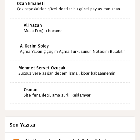
Ozan Emaneti
Çok teşekkürler güzel dostlar bu güzel paylaşımınızdan
dolayı sizleri tebrik ediyorum halk kültürümüze emeğimiz
geçti ise ne mutlu bizlere sizlerin sayesinde türkülerimiz
Ali Yazan
ölmeyecektir tekrar teşekkürler saygılarımla
Musa Eroğlu hocama
A. Kerim Soley
Açma Yaban Çiçeğim Açma Türküsünün Notasını Bulabilir
miyiz ?İlginiz İçin Şimdiden Teşekkürler.
Mehmet Servet Özuçak
Suçsuz yere asılan dedem İsmail kibar babaannemin
amcası Mehmet kibar ve diğerlerinin ruhları şad olsun.
Kahrolsun Cemal paşa
Osman
Site fena degil ama surli. Reklamvar
Son Yazılar