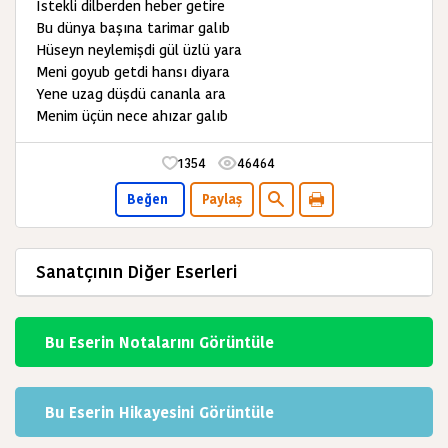
İstekli dilberden heber getire
Bu dünya başına tarimar galıb
Hüseyn neylemişdi gül üzlü yara
Meni goyub getdi hansı diyara
Yene uzag düşdü cananla ara
Menim üçün nece ahızar galıb
1354
46464
Beğen
Paylaş
Sanatçının Diğer Eserleri
Bu Eserin Notalarını Görüntüle
Bu Eserin Hikayesini Görüntüle