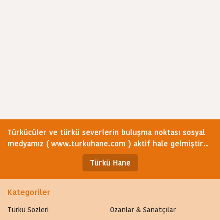
Türkücüler ve türkü severlerin buluşma noktası sosyal
medyamız ( www.turkuhane.com ) aktif hale gelmiştir..
Türkü Hane
Kategoriler
Türkü Sözleri
Ozanlar & Sanatçılar