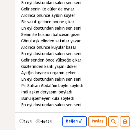
En eyi dostundan sakın sen seni
Gelir senin ile güler de oynar
Ardınca önünce ayıbın söyler
Bir vakıt gelince önüne çıkar
En eyi dostundan sakın sen seni
Senin ile hüsnün bahçesin gezer
Gönül aşk elinden satırlar yazar
Ardınca önünce kuyular kazar
En eyi dostundan sakın sen seni
Gelir senden önce yükseğe çıkar
Gözlerinden kanlı yaşını döker
Ayağın kayınca urganın çeker
En eyi dostundan sakın sen seni
Pir Sultan Abdal’ım böyle söyledi
İndi aşkın deryasını boyladı
Bunu işlemeyen kula söyledi
En eyi dostundan sakın sen seni
1354
46464
Beğen
Paylaş