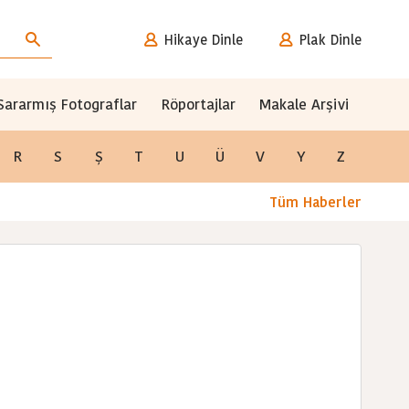
Hikaye Dinle
Plak Dinle
Sararmış Fotograflar
Röportajlar
Makale Arşivi
R
S
Ş
T
U
Ü
V
Y
Z
Tüm Haberler