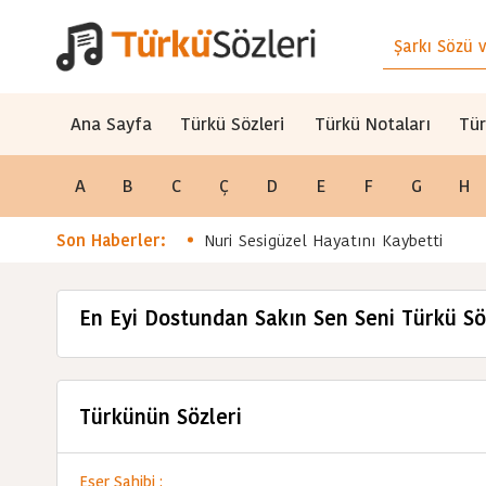
Ana Sayfa
Türkü Sözleri
Türkü Notaları
Tür
A
B
C
Ç
D
E
F
G
H
Son Haberler:
Nuri Sesigüzel Hayatını Kaybetti
En Eyi Dostundan Sakın Sen Seni Türkü Sö
Türkünün Sözleri
Eser Sahibi :