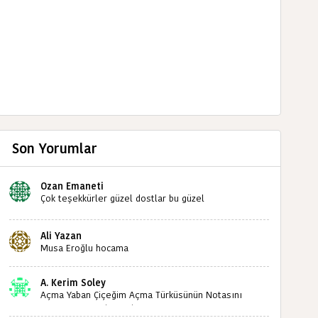
Son Yorumlar
Ozan Emaneti
Çok teşekkürler güzel dostlar bu güzel
paylaşımınızdan dolayı sizleri tebrik ediyorum halk
kültürümüze emeğimiz geçti ise ne mutlu bizlere
Ali Yazan
sizlerin sayesinde türkülerimiz ölmeyecektir tekrar
Musa Eroğlu hocama
teşekkürler saygılarımla
A. Kerim Soley
Açma Yaban Çiçeğim Açma Türküsünün Notasını
Bulabilir miyiz ?İlginiz İçin Şimdiden Teşekkürler.