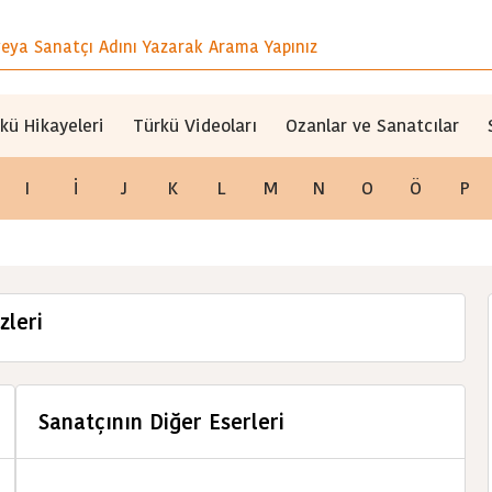
kü Hikayeleri
Türkü Videoları
Ozanlar ve Sanatcılar
I
İ
J
K
L
M
N
O
Ö
P
zleri
Sanatçının Diğer Eserleri