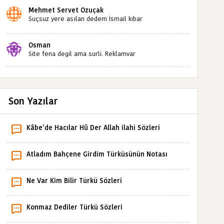
Mehmet Servet Özuçak
Suçsuz yere asılan dedem İsmail kibar
babaannemin amcası Mehmet kibar ve diğerlerinin
ruhları şad olsun. Kahrolsun Cemal paşa
Osman
Site fena degil ama surli. Reklamvar
Son Yazılar
Kâbe’de Hacılar Hû Der Allah ilahi Sözleri
Atladım Bahçene Girdim Türküsünün Notası
Ne Var Kim Bilir Türkü Sözleri
Konmaz Dediler Türkü Sözleri