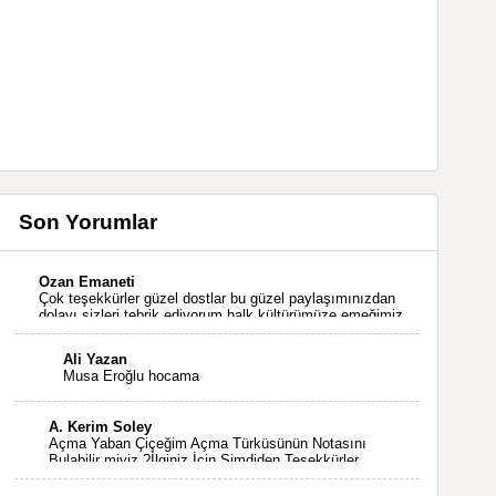
Son Yorumlar
Ozan Emaneti
Çok teşekkürler güzel dostlar bu güzel paylaşımınızdan
dolayı sizleri tebrik ediyorum halk kültürümüze emeğimiz
geçti ise ne mutlu bizlere sizlerin sayesinde türkülerimiz
ölmeyecektir tekrar teşekkürler saygılarımla
Ali Yazan
Musa Eroğlu hocama
A. Kerim Soley
Açma Yaban Çiçeğim Açma Türküsünün Notasını
Bulabilir miyiz ?İlginiz İçin Şimdiden Teşekkürler.