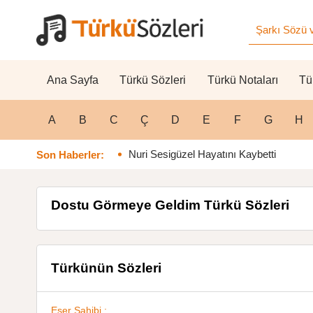
Ana Sayfa
Türkü Sözleri
Türkü Notaları
Tü
A
B
C
Ç
D
E
F
G
H
Nuri Sesigüzel Hayatını Kaybetti
Son Haberler:
Dostu Görmeye Geldim Türkü Sözleri
Türkünün Sözleri
Eser Sahibi :