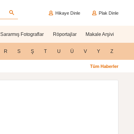
Hikaye Dinle
Plak Dinle
Sararmış Fotograflar
Röportajlar
Makale Arşivi
R
S
Ş
T
U
Ü
V
Y
Z
Tüm Haberler