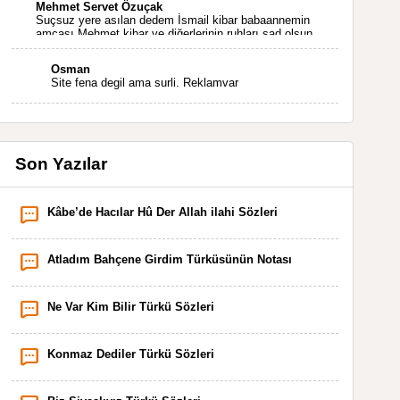
Mehmet Servet Özuçak
Suçsuz yere asılan dedem İsmail kibar babaannemin
amcası Mehmet kibar ve diğerlerinin ruhları şad olsun.
Kahrolsun Cemal paşa
Osman
Site fena degil ama surli. Reklamvar
Son Yazılar
Kâbe’de Hacılar Hû Der Allah ilahi Sözleri
Atladım Bahçene Girdim Türküsünün Notası
Ne Var Kim Bilir Türkü Sözleri
Konmaz Dediler Türkü Sözleri