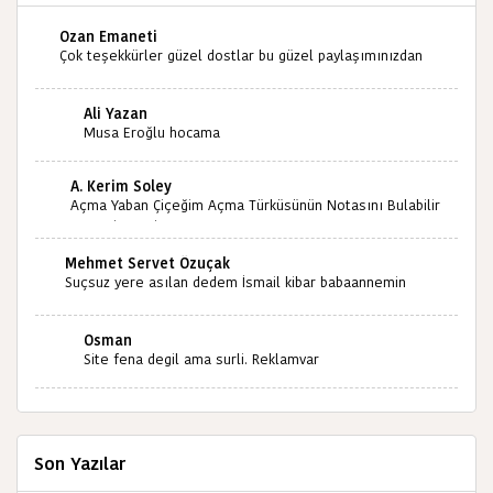
Ozan Emaneti
Çok teşekkürler güzel dostlar bu güzel paylaşımınızdan
dolayı sizleri tebrik ediyorum halk kültürümüze emeğimiz
geçti ise ne mutlu bizlere sizlerin sayesinde türkülerimiz
Ali Yazan
ölmeyecektir tekrar teşekkürler saygılarımla
Musa Eroğlu hocama
A. Kerim Soley
Açma Yaban Çiçeğim Açma Türküsünün Notasını Bulabilir
miyiz ?İlginiz İçin Şimdiden Teşekkürler.
Mehmet Servet Özuçak
Suçsuz yere asılan dedem İsmail kibar babaannemin
amcası Mehmet kibar ve diğerlerinin ruhları şad olsun.
Kahrolsun Cemal paşa
Osman
Site fena degil ama surli. Reklamvar
Son Yazılar