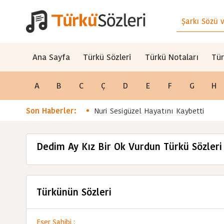
Ana Sayfa
Türkü Sözleri
Türkü Notaları
Tür
A
B
C
Ç
D
E
F
G
H
Son Haberler:
Nuri Sesigüzel Hayatını Kaybetti
Dedim Ay Kız Bir Ok Vurdun Türkü Sözleri
Türkünün Sözleri
Eser Sahibi :