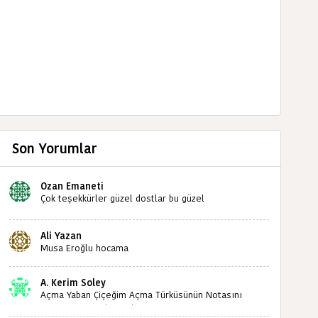
Son Yorumlar
Ozan Emaneti
Çok teşekkürler güzel dostlar bu güzel
paylaşımınızdan dolayı sizleri tebrik ediyorum halk
kültürümüze emeğimiz geçti ise ne mutlu bizlere
Ali Yazan
sizlerin sayesinde türkülerimiz ölmeyecektir tekrar
Musa Eroğlu hocama
teşekkürler saygılarımla
A. Kerim Soley
Açma Yaban Çiçeğim Açma Türküsünün Notasını
Bulabilir miyiz ?İlginiz İçin Şimdiden Teşekkürler.