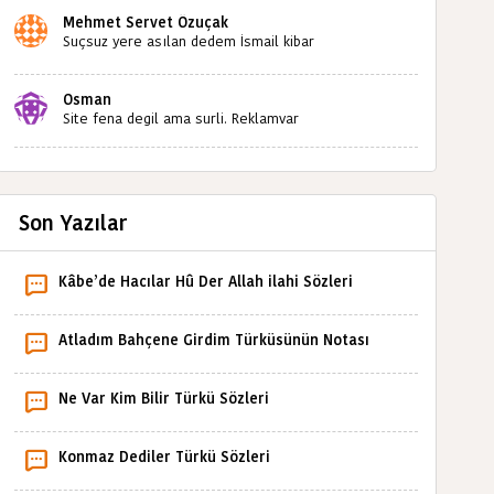
Mehmet Servet Özuçak
Suçsuz yere asılan dedem İsmail kibar
babaannemin amcası Mehmet kibar ve diğerlerinin
ruhları şad olsun. Kahrolsun Cemal paşa
Osman
Site fena degil ama surli. Reklamvar
Son Yazılar
Kâbe’de Hacılar Hû Der Allah ilahi Sözleri
Atladım Bahçene Girdim Türküsünün Notası
Ne Var Kim Bilir Türkü Sözleri
Konmaz Dediler Türkü Sözleri