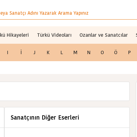
kü Hikayeleri
Türkü Videoları
Ozanlar ve Sanatcılar
I
İ
J
K
L
M
N
O
Ö
P
Sanatçının Diğer Eserleri