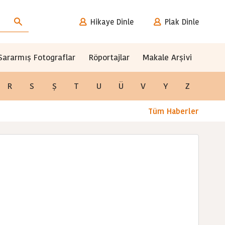
Hikaye Dinle
Plak Dinle
Sararmış Fotograflar
Röportajlar
Makale Arşivi
R
S
Ş
T
U
Ü
V
Y
Z
Tüm Haberler