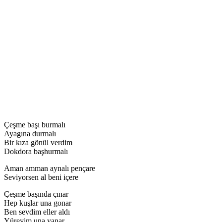
Çeşme başı burmalı
Ayagına durmalı
Bir kıza gönül verdim
Dokdora başhurmalı
Aman amman aynalı pençare
Seviyorsen al beni içere
Çeşme başında çınar
Hep kuşlar una gonar
Ben sevdim eller aldı
Yüreyim una yanar