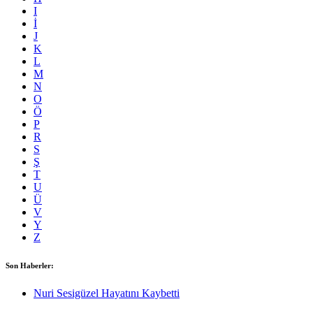
I
İ
J
K
L
M
N
O
Ö
P
R
S
Ş
T
U
Ü
V
Y
Z
Son Haberler:
Nuri Sesigüzel Hayatını Kaybetti