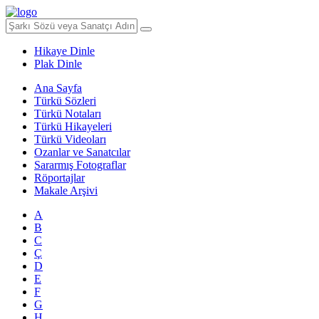
Hikaye Dinle
Plak Dinle
Ana Sayfa
Türkü Sözleri
Türkü Notaları
Türkü Hikayeleri
Türkü Videoları
Ozanlar ve Sanatcılar
Sararmış Fotograflar
Röportajlar
Makale Arşivi
A
B
C
Ç
D
E
F
G
H