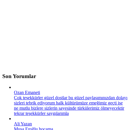
Son Yorumlar
Ozan Emaneti
Çok teşekkürler güzel dostlar bu güzel paylaşımınızdan dolayı
sizleri tebrik ediyorum halk kültürümüze emeğimiz geçti ise
ne mutlu bizlere sizlerin sayesinde türkülerimiz ölmeyecektir
tekrar teşekkürler saygılarımla
Ali Yazan
Musa Eroğlu hocama