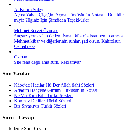
A. Kerim Soley
Açma Yaban Çiçeğim Açma Türküsünün Notasını Bulabilir
miyiz ?İlginiz İçin Şimdiden Teşekkürler.
Mehmet Servet Özuçak
Suçsuz yere asılan dedem İsmail kibar babaannemin amcası
Mehmet kibar ve diğerlerinin ruhları şad olsun. Kahrolsun
Cemal paşa
Osman
Site fena degil ama surli. Reklamvar
Son Yazılar
Kâbe’de Hacılar Hû Der Allah ilahi Sözleri
Atladım Bahçene Girdim Türküsünün Notası
Ne Var Kim Bilir Türkü Sözleri
Konmaz Dediler Türkü Sözleri
Biz Sivaslıyız Türkü Sözleri
Soru - Cevap
Türkülerde Soru Cevap