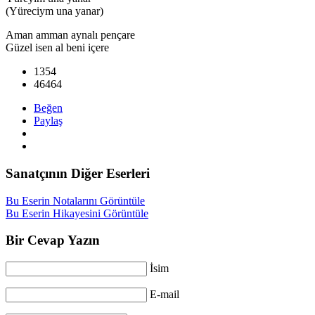
(Yüreciym una yanar)
Aman amman aynalı pençare
Güzel isen al beni içere
1354
46464
Beğen
Paylaş
Sanatçının Diğer Eserleri
Bu Eserin Notalarını Görüntüle
Bu Eserin Hikayesini Görüntüle
Bir Cevap Yazın
İsim
E-mail