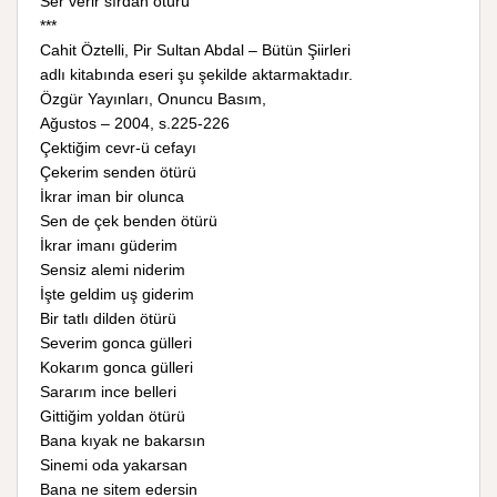
Ser verir sırdan ötürü
***
Cahit Öztelli, Pir Sultan Abdal – Bütün Şiirleri
adlı kitabında eseri şu şekilde aktarmaktadır.
Özgür Yayınları, Onuncu Basım,
Ağustos – 2004, s.225-226
Çektiğim cevr-ü cefayı
Çekerim senden ötürü
İkrar iman bir olunca
Sen de çek benden ötürü
İkrar imanı güderim
Sensiz alemi niderim
İşte geldim uş giderim
Bir tatlı dilden ötürü
Severim gonca gülleri
Kokarım gonca gülleri
Sararım ince belleri
Gittiğim yoldan ötürü
Bana kıyak ne bakarsın
Sinemi oda yakarsan
Bana ne sitem edersin