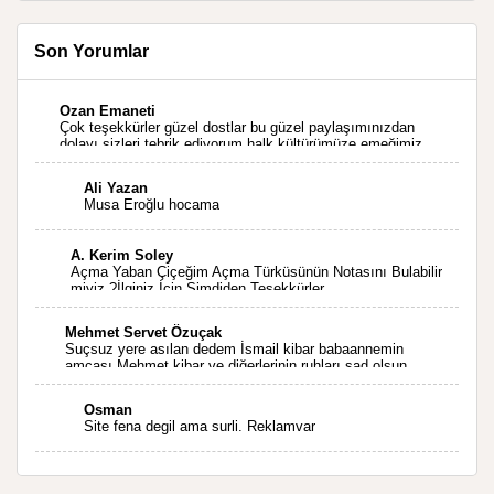
Son Yorumlar
Ozan Emaneti
Çok teşekkürler güzel dostlar bu güzel paylaşımınızdan
dolayı sizleri tebrik ediyorum halk kültürümüze emeğimiz
geçti ise ne mutlu bizlere sizlerin sayesinde türkülerimiz
ölmeyecektir tekrar teşekkürler saygılarımla
Ali Yazan
Musa Eroğlu hocama
A. Kerim Soley
Açma Yaban Çiçeğim Açma Türküsünün Notasını Bulabilir
miyiz ?İlginiz İçin Şimdiden Teşekkürler.
Mehmet Servet Özuçak
Suçsuz yere asılan dedem İsmail kibar babaannemin
amcası Mehmet kibar ve diğerlerinin ruhları şad olsun.
Kahrolsun Cemal paşa
Osman
Site fena degil ama surli. Reklamvar